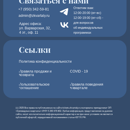
Связаться с нами
Ответим вам:
+7 (950) 342-59-81
12:00-20:00 (вт-вс)
admin@zkvartaly.ru
12:00-19:00 (вт-сб) -
для вопросов
Адрес офиса:
об индивидуальных
ул. Варварская, 32,
4 эт., оф. 11
программах
Ссылки
Политика конфиденциальности
Правила продажи и
COVID - 19
возврата
Пользовательское
Правила поведения
соглашение
в квартале
(c) 2025 Все права на публикуемые на сайте tickets.zkvartaly.ru материалы принадлежат ОП
«Заповедные кварталы» ИНН 5 260 476 802. Любая информация, представленная на данном
сайте, носит исключительно информационный характер и ни при каких условиях не является
публичной офертой, определяемой положениями статьи 437 ГК РФ.