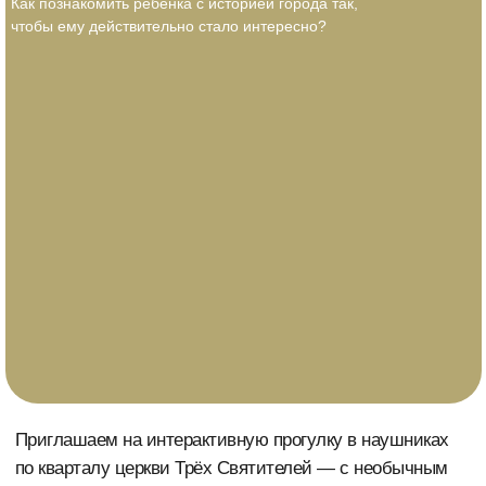
Как познакомить ребёнка с историей города так,
чтобы ему действительно стало интересно?
Приглашаем на интерактивную прогулку в наушниках
по кварталу церкви Трёх Святителей — с необычным
путеводителем, стикерами, заданиями и тайными
артефактами.
Мы перенесёмся на сто лет назад — в Нижний, где
деревянные дома похожи на замки, колонка в центре
города не просто колонка, а почти волшебный источник,
а у каждого дома есть лицо, уши и даже «утиный нос»!
Разговорчивый Дух Старого Города станет нашим
проводником, а яркий путеводитель поможет заглянуть
в самые укромные уголки — и унести эту историю
с собой.
что вас ждет?