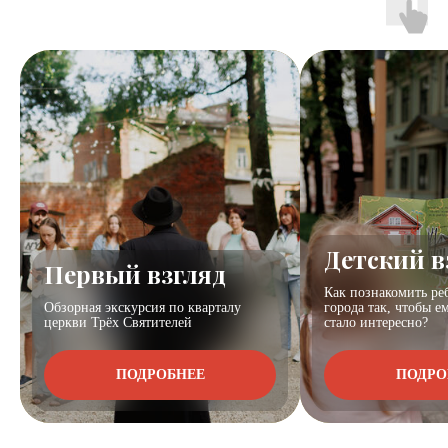
Детский в
Первый взгляд
Как познакомить ре
Обзорная экскурсия по кварталу
города так, чтобы е
церкви Трёх Святителей
стало интересно?
ПОДРОБНЕЕ
ПОДРО