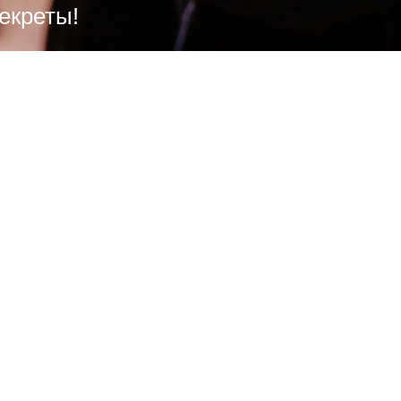
екреты!