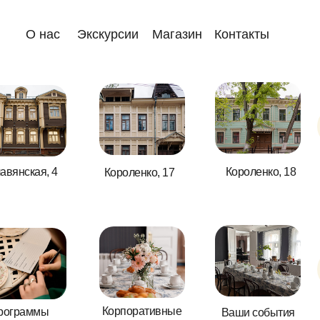
О нас
О нас
Экскурсии
Экскурсии
Магазин
Магазин
Контакты
Контакты
авянская, 4
Короленко, 18
Короленко, 17
Корпоративные
рограммы
Ваши события