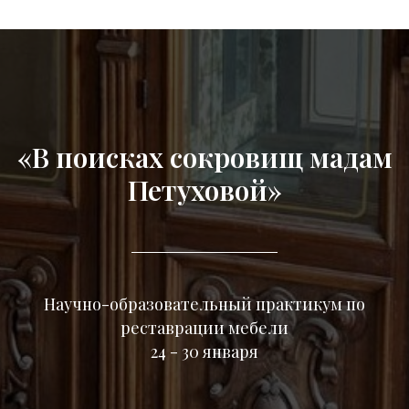
«В поисках сокровищ мадам
Петуховой»
89503425981
89503425981
Нажимая на кнопку, вы соглашаетесь с
ОТПРАВИТЬ ДАННЫЕ
политикой конфиденциальности
Научно-образовательный практикум по
реставрации мебели
24 - 30 января