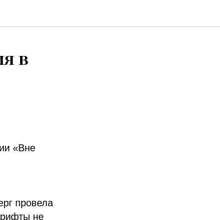
я в
ии «Вне
ерг провела
шрифты не